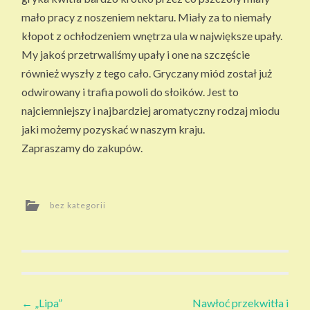
SI
mało pracy z noszeniem nektaru. Miały za to niemały
EK
kłopot z ochłodzeniem wnętrza ula w największe upały.
I
My jakoś przetrwaliśmy upały i one na szczęście
również wyszły z tego cało. Gryczany miód został już
odwirowany i trafia powoli do słoików. Jest to
najciemniejszy i najbardziej aromatyczny rodzaj miodu
jaki możemy pozyskać w naszym kraju.
Zapraszamy do zakupów.
bez kategorii
Zobacz
←
„Lipa”
Nawłoć przekwitła i