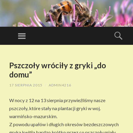
D
O
Menu
Szuk
B
Miód kupuj u
RY
zaprzyjaźnionego
PRZESKOCZ
MI
DO
pszczelarza
Ó
Pszczoły wróciły z gryki „do
TREŚCI
D
domu”
Z
17 SIERPNIA 2015
/
ADMIN4216
W
ŁA
W nocy z 12 na 13 sierpnia przywieźliśmy nasze
S
pszczoły, które stały na plantacji gryki w woj.
N
warmińsko-mazurskim.
EJ
Z powodu upałów i długich okresów bezdeszczowych
PA
gryka kwitła bardzo krótko przez co pszczoły miały