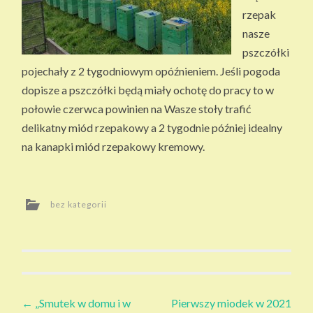
SI
rzepak
EK
nasze
I
pszczółki
pojechały z 2 tygodniowym opóźnieniem. Jeśli pogoda
dopisze a pszczółki będą miały ochotę do pracy to w
połowie czerwca powinien na Wasze stoły trafić
delikatny miód rzepakowy a 2 tygodnie później idealny
na kanapki miód rzepakowy kremowy.
bez kategorii
Zobacz
←
„Smutek w domu i w
Pierwszy miodek w 2021