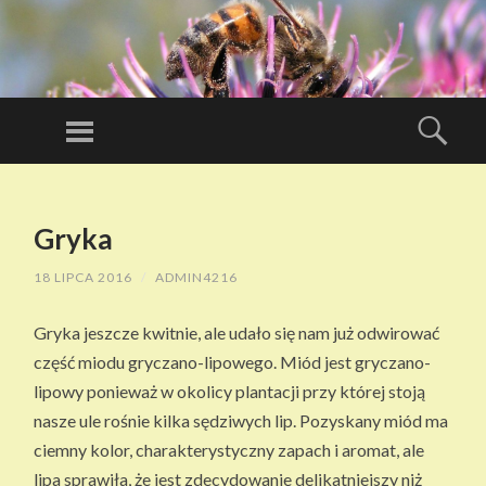
D
O
Menu
Szuk
B
Miód kupuj u
RY
zaprzyjaźnionego
PRZESKOCZ
MI
DO
pszczelarza
Ó
Gryka
TREŚCI
D
18 LIPCA 2016
/
ADMIN4216
Z
W
Gryka jeszcze kwitnie, ale udało się nam już odwirować
ŁA
część miodu gryczano-lipowego. Miód jest gryczano-
S
lipowy ponieważ w okolicy plantacji przy której stoją
N
nasze ule rośnie kilka sędziwych lip. Pozyskany miód ma
EJ
ciemny kolor, charakterystyczny zapach i aromat, ale
PA
lipa sprawiła, że jest zdecydowanie delikatniejszy niż