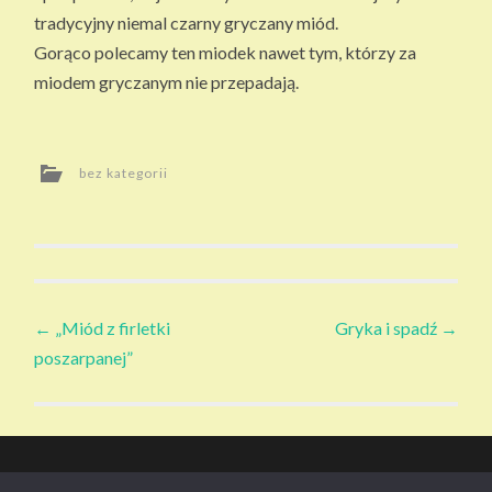
SI
tradycyjny niemal czarny gryczany miód.
EK
Gorąco polecamy ten miodek nawet tym, którzy za
I
miodem gryczanym nie przepadają.
bez kategorii
Zobacz
←
„Miód z firletki
Gryka i spadź
→
poszarpanej”
wpisy